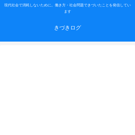
現代社会で消耗しないために。働き方・社会問題できづいたことを発信してい
ます
きづきログ