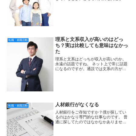
大切な事があります。なんだと思います
か？お金？もちろんそうです。でも、も
っと大切な事があります。一番大切なの
は「健康」です。病気にな...
理系と文系収入が高いのはどっ
転職・就職活動
ち？実は比較しても意味はなかっ
た
理系と文系はどっちが収入が高いのか。
永遠の話題ですね。 ネット上で常に話題
になるのですが。通説では文系の方が高
いといわれています。 でも、年代や条件
次第でどうにでもなるんです。大切なの
は、もっと他にあるんです。では、どん
なことに気をつけれ...
人材銀行がなくなる
転職・就職活動
人材銀行をご存知ですか？僕が探してい
るのはかなり専門的な仕事なのです。 普
通に探してたのではなかなかありませ
ん。しかも、いくつかの会社で働いてる
とこういう会社は嫌だなというのがわか