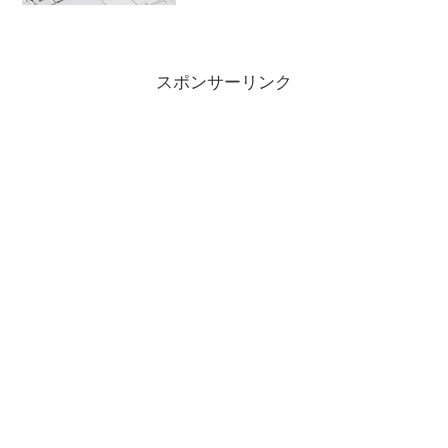
ってくるんですね。 ますます慎重になっ
てしまいます。 僕の場...
スポンサーリンク