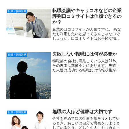
転職会議やキャリコネなどの企業
転職・就職活動
評判口コミサイトは信頼できるの
か？
企業の口コミサイトが人気ですね。 あな
たも利用したいと思ってるんじゃないで
しょうか。口コミサイトはお手軽な掲示
板タイプのものから会員登録してレポー
トするものまでさまざまです。でも「口
コミサイトの情報は正しいのか？」って
失敗しない転職には何が必要か
転職・就職活動
疑問に思いませんか？ ...
転職後の会社に満足している人は21%。
その理由は準備不足にあります。失敗し
た人達は成功する転職には情報収集が大
切だったと答えています。失敗しない転
職のコツは事前の準備です。では、なに
をしたらいいのでしょうか。それをこれ
から考えてみましょう。...
無職の人ほど健康は大切です
転職・就職活動
会社を辞めて次の仕事を探そうとしてい
るとき、あるいは自分で商売をしようと
しているとき。どちらの人にも共通する