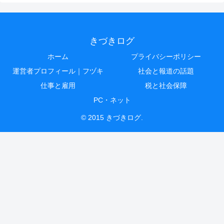
きづきログ
ホーム
プライバシーポリシー
運営者プロフィール｜フヅキ
社会と報道の話題
仕事と雇用
税と社会保障
PC・ネット
© 2015 きづきログ.