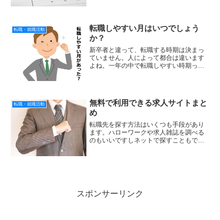
方達を見てきました。 そこで感じたの
は、４０歳を過ぎての転職に学歴は関係
ないこと。 そ...
転職しやすい月はいつでしょう
転職・就職活動
か？
新卒者と違って、転職する時期は決まっ
ていません。人によって都合は違います
よね。一年の中で転職しやすい時期って
あるのでしょうか？意外と転職しやすい
時期とそうでない時期にばらつきがある
ようなんです。もちろん景気や会社の業
績、業界によって違いはあ...
無料で利用できる求人サイトまと
転職・就職活動
め
転職先を探す方法はいくつも手段があり
ます。ハローワークや求人雑誌を調べる
のもいいですしネットで探すこともでき
ます。短い期間で求人情報を見つけたい
なら仕事を探す手段は多い方がいいです
よね。とくにネットの場合は家に帰って
一人で仕事探しできるので...
スポンサーリンク