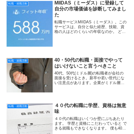
MIIDAS（ミーダス）に登録して
な。ってこと。採用する...
転職・就職活動
自分の市場価値を診断してみまし
た
転職サービスMIIDAS（ミーダス）。この
サービスは、自分と似た経歴、技能、資
格の人はどのくらいの年収なのか。 どの
くらい求人があるのか分かるサービスで
す。自分の経歴だとどのくらいの年収が
えられるのかおおよその見当がつけられ
ます。いわゆる市...
40・50代の転職・面接でやって
転職・就職活動
はいけないこと言うべきこと
40代、50代(ミドル層)の転職者が会社の
面接を受けるとき。新卒や若い世代にな
い注意点があります。企業がミドル層に
求めるものは若年層と違うからです。そ
れに気が付かず一般的な面接の対応だけ
をしても採用率は上がりません。でも心
配することはありま...
４０代の転職に学歴、資格は無意
転職・就職活動
味
４０代の転職はいくつか壁にぶちあたり
ます。 学歴と資格にこだわっていると で
きる就職もできなくなります。 僕も40歳
を過ぎて転職したし、 同様に転職された