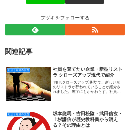
フヅキをフォローする
関連記事
社員を棄てたい企業・新型リスト
社会と報道の話題
ラ クローズアップ現代で紹介
"NHKクローズアップ現代"で、新しい形
のリストラが行われていることが紹介さ
れました。黒字にもかかわらず、社員を
リストラする企業。しかも従来にない手
口で行われていました。利益のためなら
何をしても許される。平気で社員を棄て
る企業は存在します。...
坂本龍馬・吉田松陰・武田信玄・
社会と報道の話題
上杉謙信が歴史教科書から消え
る？その理由とは