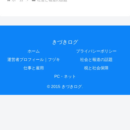
きづきログ
ホーム
プライバシーポリシー
運営者プロフィール｜フヅキ
社会と報道の話題
仕事と雇用
税と社会保障
PC・ネット
© 2015 きづきログ.