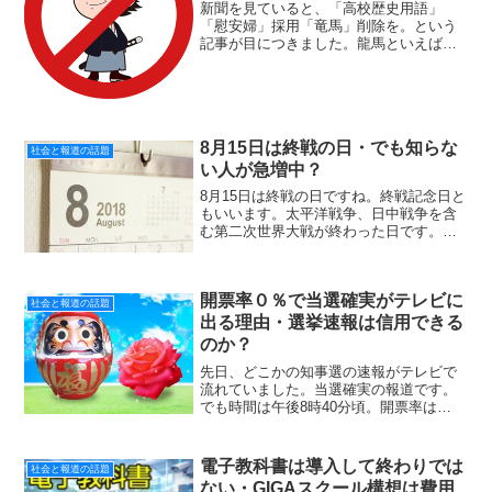
新聞を見ていると、「高校歴史用語」
「慰安婦」採用「竜馬」削除を。という
記事が目につきました。龍馬といえば
「坂本龍馬」ですよね。なぜ幕末の歴史
でも有名な坂本龍馬を教科書から削る必
要があるのでしょうか？朝日新聞は単に
脱暗記のため単語の数を減らす...
8月15日は終戦の日・でも知らな
社会と報道の話題
い人が急増中？
8月15日は終戦の日ですね。終戦記念日と
もいいます。太平洋戦争、日中戦争を含
む第二次世界大戦が終わった日です。で
も最近は8月15日が何の日か知らない人も
いるようなんですね。若い人が終戦記念
日を知らないというのをきいておどろき
開票率０％で当選確実がテレビに
ました。僕自身は...
社会と報道の話題
出る理由・選挙速報は信用できる
のか？
先日、どこかの知事選の速報がテレビで
流れていました。当選確実の報道です。
でも時間は午後8時40分頃。開票率は
0.7％でした。「なんで開票率0.7％で当
選確実が出るんだよ！」と思いました。
でも、テレビを見ていると開票率０％で
電子教科書は導入して終わりでは
社会と報道の話題
当選確実が出ること...
ない・GIGAスクール構想は費用