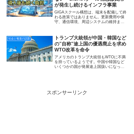
が発生し続けるインフラ事業
GIGAスクール構想は、端末を配備して終
わる政策ではありません。更新費用や保
守、通信環境、周辺システムの維持まで
含めて税金が継続的に投入されます。整
備実績ではなく、教育効果をどう検証す
るかを考えます。
トランプ大統領が中国・韓国など
社会と報道の話題
の”自称”途上国の優遇廃止を求め
WTO改革を命令
アメリカのトランプ大統領もWTOに不満
を持っているようです。中国や韓国など
いくつかの国が発展途上国扱いになって
WTOの優遇措置を受けているのは不公平
だ。改善しろ！と命令しました。ＷＴＯ
の不自然な制度にトランプ大統領の不満
が爆発産経新聞や共同...
スポンサーリンク