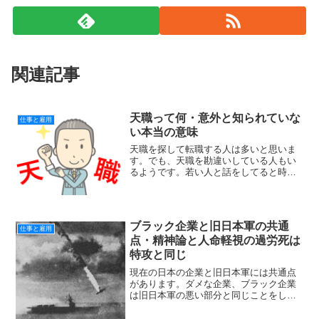
関連記事
天職って何・意外と知られていな
仕事と雇用
い本当の意味
天職を探して転職する人は多いと思いま
す。でも、天職を勘違いしている人もい
るようです。若い人と話をしてると時々
違和感を持つことが有るのです。天職っ
て何でしょうか？初歩的な質問かもしれ
ませんがあえて考えてみましょう。天職
とは何でしょうか？「自分...
ブラック企業と旧日本軍の共通
仕事と雇用
点・精神論と人命軽視の過労死は
特攻と同じ
現在の日本の企業と旧日本軍には共通点
があります。ダメな企業、ブラック企業
は旧日本軍の悪い部分と同じことをして
るんですね。現代の日本人は、軍隊は今
の自分達とは関係のない昔の遺物のよう