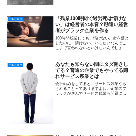
に思いがちです。でも日本人の精神構造
が簡単に変わるわけではあ...
「残業100時間で過労死は情けな
仕事と雇用
い」は経営者の本音？勘違い経営
者がブラック企業を作る
100時間残業しても、情けない。命を落と
したのに、情けない。いったいなんでこ
こまで言われないといけないんでしょう
か。問題となったのはニュースサイトに
投降した武蔵野大学の長谷川秀夫教授の
コメント。投稿の前には電通の高橋さん
あなたも知らない間にタダ働きし
仕事と雇用
が昨年12月に過労自...
てる？普通の企業でもやってる隠
れサービス残業とは
会社勤めをしてると、サービス残業やら
されることってありますよね。企業のブ
ラックが進んでサービス残業も問題にな
ることがありますが。ここでは明らかな
サービス残業とは分からない。本人もな
んとなくやってたり気が付かずにやって
るサービス残業について紹...