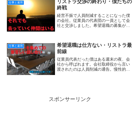
リストラ交渉の終わり・僕たちの
仕事と雇用
終戦
経営不振で人員削減することになった僕
の会社。従業員の代表団の一員として会
社と交渉しました。希望退職の募集が始
まり。その後は整理解雇があるかもしれ
ないという状況。希望退職の募集期間の
終わりの日。募集は夕方就業時間の終わ
希望退職は仕方ない・リストラ最
りまでする予定になってま...
仕事と雇用
前線
従業員代表だった僕はある週末の夜、会
社から呼ばれます。会社取締役から言い
渡されたのは人員削減の通告。慢性的な
赤字体質とリーマンショック以降、回復
する兆しのない業績。ある程度は予想し
てたものの。自分が交渉の当事者になる
ことへの不安は想像以上の...
スポンサーリンク