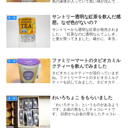
色の液体が入っていて黒い弾が沈んで
る。ちょっとグロい飲み物を極太のスト
ローで飲む。その独特さがウケたのか今
タピオカティーがブームです。ある世代
サントリー透明な紅茶を飲んだ感
食べ物
以上だと、10年か20年前...
想。なぜ色がないの？
サントリーから透明な紅茶が発売されま
した。「紅茶なのに透明なんてふしぎ」
と妻が買ってきました。確かに、本当に
紅茶の味がするのに、無色透明なら不思
議かもしれません。そこで、さっそく飲
んで見ました。確かにうすいけどレモン
ティーの味はします。ラベ...
ファミリーマートのタピオカミル
食べ物
クティーを飲んでみました
タピオカミルクティーが流行っています
ね。ファミリーマートのタピオカミルク
ティーを試してみました。タピオカティ
ーを売ってるお店は行列ができることが
多いです。「並んでまで欲しいとは思わ
ないけど飲んでみたい」 「タピオカのお
わいろちょこ をもらいました
食べ物
店は若い女性ばかりので...
「わいろチョコ」というものがあるよう
です。お金の形をしたチョコレートで
す。 以前からお金の形をしたチョコレー
トはありましたが。それを賄賂という形
で売るとは面白い。もらった方も笑って
しまいますね。こんな愉快なものがある