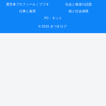
運営者プロフィール｜フヅキ
社会と報道の話題
仕事と雇用
税と社会保障
PC・ネット
© 2015 きづきログ.