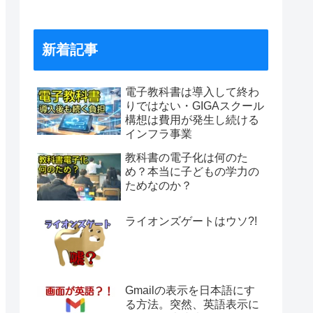
新着記事
電子教科書は導入して終わ
りではない・GIGAスクール
構想は費用が発生し続ける
インフラ事業
教科書の電子化は何のた
め？本当に子どもの学力の
ためなのか？
ライオンズゲートはウソ?!
Gmailの表示を日本語にす
る方法。突然、英語表示に