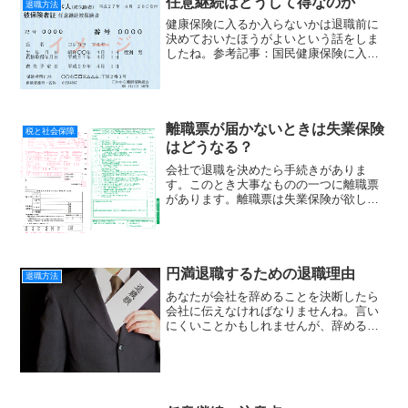
任意継続はどうして得なのか
退職方法
健康保険に入るか入らないかは退職前に
決めておいたほうがよいという話をしま
したね。参考記事：国民健康保険に入る
か退職日までに決める今回は健康保険組
合の任意継続をした場合のメリットにつ
いてお話します。 任意継続のメリット
会社の在籍時に入っ...
離職票が届かないときは失業保険
税と社会保障
はどうなる？
会社で退職を決めたら手続きがありま
す。このとき大事なものの一つに離職票
があります。離職票は失業保険が欲しい
人にとって絶対必要です。失業保険の必
要ない人は、離職票をもらう必要はあり
ません。離職票ってなに？ 離職票とは雇
用保険の失業手当を申請...
円満退職するための退職理由
退職方法
あなたが会社を辞めることを決断したら
会社に伝えなければなりませんね。言い
にくいことかもしれませんが、辞めるか
らには理由が要ります。入社数年で辞め
る場合は素直に辞めたい理由を言ったほ
うがうまく行く場合もあります。勤続年
数が長くなると会社もすん...