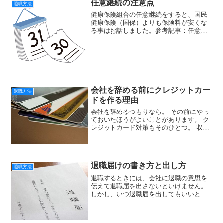
任意継続の注意点
退職方法
健康保険組合の任意継続をすると、国民
健康保険（国保）よりも保険料が安くな
る事はお話しました。参考記事：任意継
続はどうして得なのか任意継続をする場
合には注意しなければならないことはあ
ります。 今回はそれをお話します。 任
意継続の注意点加入期...
会社を辞める前にクレジットカー
退職方法
ドを作る理由
会社を辞めるつもりなら。 その前にやっ
ておいたほうがよいことがあります。 ク
レジットカード対策もそのひとつ。 収入
がないと極端に審査が厳しくなるのがク
レジットカード。やめたあとにすぐ再就
職できると決まっているなら慌てる必要
はありませんが。し...
退職届けの書き方と出し方
退職方法
退職するときには、会社に退職の意思を
伝えて退職届を出さないといけません。
しかし、いつ退職届を出してもいいとい
う訳ではありません。退職するにもルー
ルはあります。退職届の出し方をお話し
ます。退職届は上司に出すあなたが退職