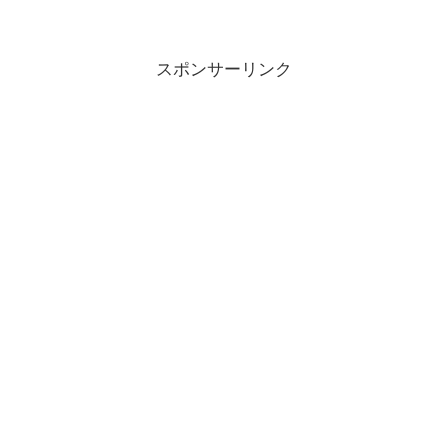
を決めたとき。退職届は直...
スポンサーリンク