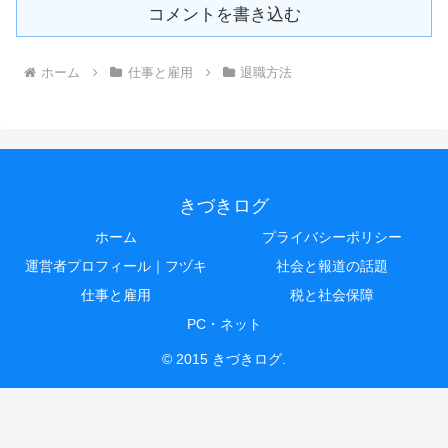
コメントを書き込む
ホーム
仕事と雇用
退職方法
きづきログ
ホーム
プライバシーポリシー
運営者プロフィール｜フヅキ
社会と報道の話題
仕事と雇用
税と社会保障
PC・ネット
© 2015 きづきログ.