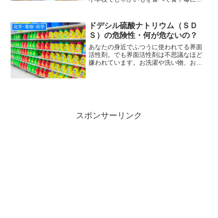
ったというニュースが話題になりまし
た。過去にも日本各地で校内で栽培した
じゃがいもを食べて食中毒になった事件
ドデシル硫酸ナトリウム（ＳＤ
化学･毒物･科学
が何度か報告されています。...
Ｓ）の危険性・何が危ないの？
あなたの身近でふつうに使われてる界面
活性剤。でも界面活性剤は不思議なほど
嫌われています。お洗濯や洗い物、お風
呂や洗顔で毎日使ってるのに嫌ってるな
んて不思議だと思いませんか？これはか
つて、大量の洗剤が海や川を汚染して公
害になったこと。SDS（...
スポンサーリンク