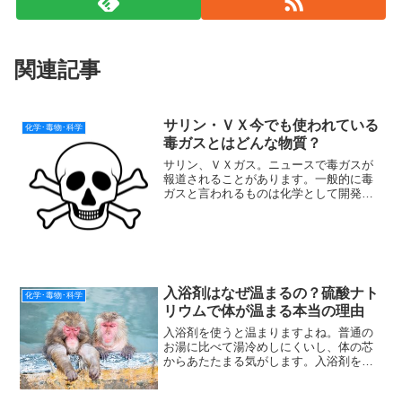
関連記事
サリン・ＶＸ今でも使われている
化学･毒物･科学
毒ガスとはどんな物質？
サリン、ＶＸガス。ニュースで毒ガスが
報道されることがあります。一般的に毒
ガスと言われるものは化学として開発さ
れたものが多くあります。サリンやVXも
かつて化学兵器として開発されたもので
す。現在は使用は禁止されています。し
かし守らない国や組織も...
入浴剤はなぜ温まるの？硫酸ナト
化学･毒物･科学
リウムで体が温まる本当の理由
入浴剤を使うと温まりますよね。普通の
お湯に比べて湯冷めしにくいし、体の芯
からあたたまる気がします。入浴剤を使
うと温まるのはどうしてなんでしょう
か？入浴剤の成分は硫酸ナトリウムと炭