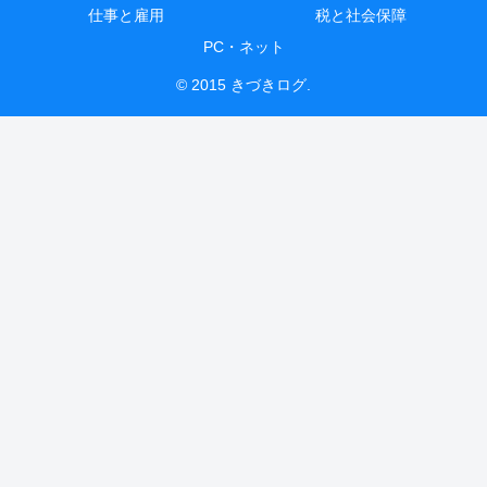
仕事と雇用
税と社会保障
PC・ネット
© 2015 きづきログ.