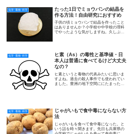
酸水素ナトリウム。とくに硫酸ナトリウ
ムが入ってると体が温まりや...
たった1日でミョウバンの結晶を
化学･毒物･科学
作る方法！自由研究におすすめ
子供の頃ミョウバンで結晶を作ったこと
はありませんか？小学校や中学校の理科
でやったような気がしますね。久しぶり
にミョウバンの結晶を作ってみることに
しました。夏休みの自由研究にもちょう
どいいですよ。普通、結晶を作るときは
何日もかけて作りますが。...
ヒ素（As）の毒性と基準値・日
化学･毒物･科学
本人は普通に食べてるけど大丈夫
なの？
ヒ素というと毒物の代表みたいに思いま
すよね。過去の殺人事件でも使われてい
ました。豊洲の地下空間ににたまった水
から微量のヒ素が見つかったと共産党が
報告しました。ヒ素ってどんな毒なんで
しょうか。基準値ってどのくらいなんで
しょうか。しかも食べ物に...
じゃがいもで食中毒にならない方
化学･毒物･科学
法
じゃがいもを食べて食中毒になった。と
いう話を時々聞きます。先日も兵庫県の
小学校でじゃがいもを食べて食中毒にな